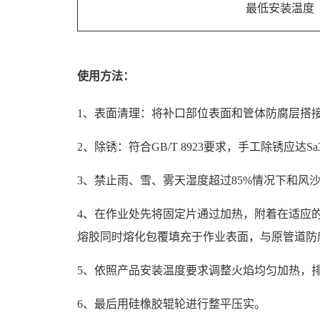
最低安装温度
使用方法：
1、表面清理：将补口部位表面和管体防腐层搭
2、除锈：符合GB/T 8923要求，手工除锈应达S
3、禁止雨、雪、雾天湿度超过85%情况下和风
4、在作业处先将固定片通过加热，附着在适应
熔胶同时熔化包覆填充于作业表面，与原管道防
5、依照产品安装温度要求调整火焰均匀加热，
6、最后用硅橡胶辊轮进行整平压实。