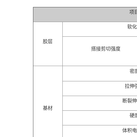
项
软
胶层
搭接剪切强度
密
拉伸
断裂
基材
硬
体积