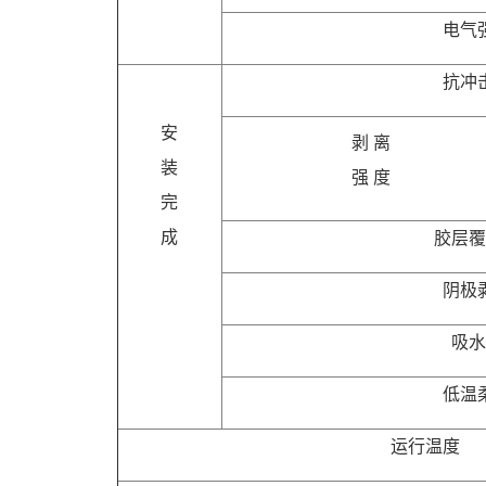
电气
抗冲
安
剥 离
装
强 度
完
成
胶层
阴极
吸
低温
运行温度