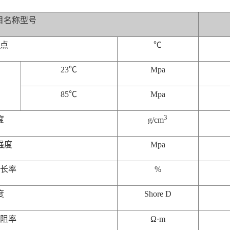
目名称型号
化点
℃
23℃
Mpa
85℃
Mpa
3
度
g/cm
强度
Mpa
伸长率
%
度
Shore D
电阻率
Ω·m