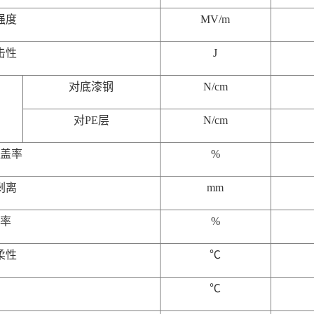
强度
MV/m
击性
J
对底漆钢
N/cm
对PE层
N/cm
覆盖率
%
剥离
mm
水率
%
柔性
℃
℃