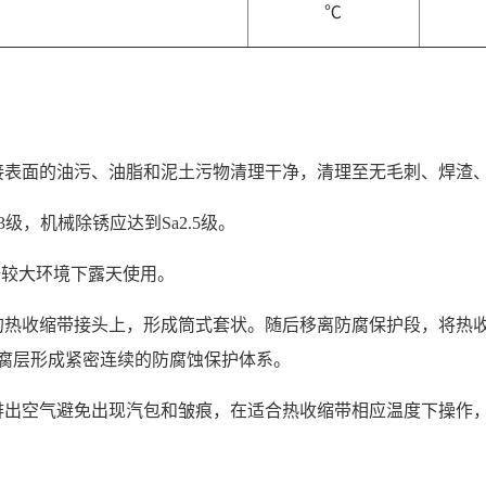
℃
接表面的油污、油脂和泥土污物清理干净，清理至无毛刺、焊渣
a3级，机械除锈应达到Sa2.5级。
沙较大环境下露天使用。
的热收缩带接头上，形成筒式套状。随后移离防腐保护段，将热
腐层形成紧密连续的防腐蚀保护体系。
排出空气避免出现汽包和皱痕，在适合热收缩带相应温度下操作