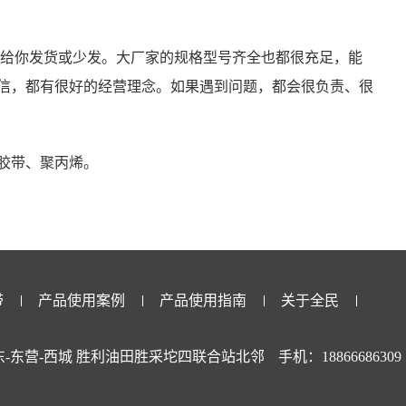
不给你发货或少发。大厂家的规格型号齐全也都很充足，能
信，都有很好的经营理念。如果遇到问题，都会很负责、很
胶带、聚丙烯。
带
产品使用案例
产品使用指南
关于全民
-东营-西城 胜利油田胜采坨四联合站北邻
手机：188666863