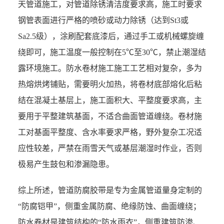
天管道施工，对管道除锈清洁度要求高，施工时要求
钢管表面进行严格的喷砂或动力除锈（达到St3或
Sa2.5级），涂刷配套底漆后，通过手工或机械螺旋缠
绕即可，施工温度一般控制在5℃至30℃，禁止潮湿结
露环境施工。防水卷材施工施工工艺相对复杂，多为
热熔烘烤铺贴，需要明火加热，将卷材底部熔化后粘
结在混凝土基层上，施工面积大、平整度要求高，主
要用于平整建筑基面，不适合曲面管道缠绕。卷材施
工对基面平整度、含水率要求严格，野外复杂工况适
应性较差，严禁在雨雪天气或基层潮湿时作业，否则
极易产生鼓包和渗漏隐患。
综上所述，管道防腐胶带是专为金属管道量身定制的
“防腐铠甲”，侧重金属防腐、绝缘防蚀、曲面缠绕；
防水卷材是建筑结构的“防水雨衣”，侧重建筑防渗、