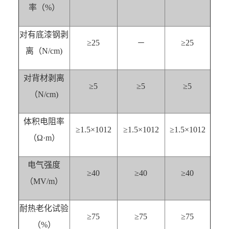
率（%）
对有底漆钢剥
≥25
－
≥25
离（N/cm)
对背材剥离
≥5
≥5
≥5
（N/cm)
体积电阻率
≥1.5×1012
≥1.5×1012
≥1.5×1012
（Ω·m）
电气强度
≥40
≥40
≥40
（MV/m）
耐热老化试验
≥75
≥75
≥75
（%）