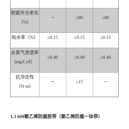
耐紫外光老化
－
≥80
≥80
（%）
吸水率（%）
≤0.15
≤0.15
≤0.15
水蒸气渗透率
≤0.40
≤0.40
≤0.40
(mg/C㎡）
抗冲击性
－
≥15
－
（N·m）
1.3 660聚乙烯防腐胶带（聚乙烯防腐一体带）