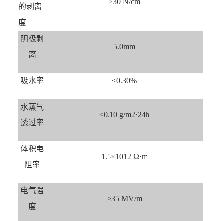
≥30 N/cm
的剥离
度
阴极剥
5.0mm
离
吸水率
≤0.30%
水蒸气
≤0.10 g/m2·24h
透过率
体积电
1.5×1012 Ω·m
阻率
电气强
≥35 MV/m
度