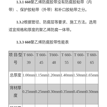
1.3.1
660
聚乙烯防腐胶带没有防腐胶粘带（内
带）、保护胶粘带（外带）和补口胶粘带之分。
1.3.2
根据管径、防腐层等要求、施工方法。选用
适宜规格和厚度的聚乙烯防腐一体带。
1.3.3 660
聚乙烯防腐胶带性能表
项 目/型
T 660-
T 660-
T660-
T 660-
T 660-
T 660-
号
39
45
48
55
60
65
总厚度
1.00mm
1.15mm
1.20mm
1.40mm
1.50mm
1.65mm
背材厚
0.25mm
0.25mm
0.30mm
0.35mm
0.45mm
0.50mm
度