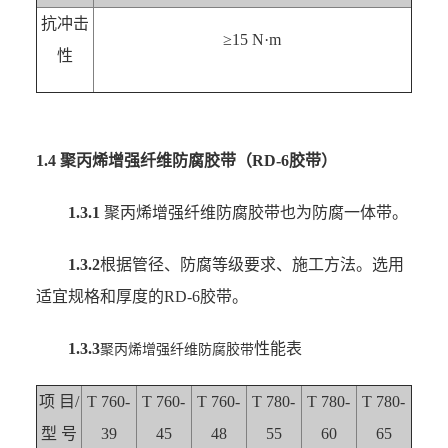
抗冲击
≥15 N·m
性
1.4 聚丙烯增强纤维防腐胶带（RD-6胶带）
1.3.1
聚丙烯增强纤维防腐胶带也为防腐一体带。
1.3.2
根据管径、防腐等级要求、施工方法。选用
适宜规格和厚度的RD-6胶带。
1.3.3
性能表
聚丙烯增强纤维防腐胶带
项 目/
T 760-
T 760-
T 760-
T 780-
T 780-
T 780-
型 号
39
45
48
55
60
65