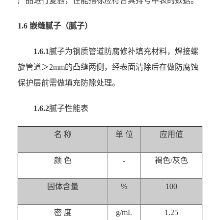
产品进行复验，性能指标应符合其排号中表的数据。
1.6 嵌缝腻子（腻子）
1.6.1
腻子为钢质管道防腐修补填充材料，焊接螺
旋管道＞2mm的凸缝两侧，经表面清除后在做防腐蚀
保护层前需做填充防隙处理。
1.6.2
腻子性能表
名 称
单 位
应用值
颜 色
-
褐色/灰色
固体含量
%
100
密 度
g/mL
1.25