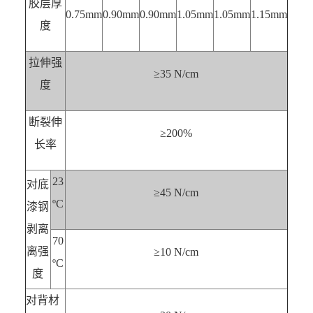
胶层厚
0.75mm
0.90mm
0.90mm
1.05mm
1.05mm
1.15mm
度
拉伸强
≥35 N/cm
度
断裂伸
≥200%
长率
23
对底
≥45 N/cm
ºC
漆钢
剥离
70
离强
≥10 N/cm
ºC
度
对背材