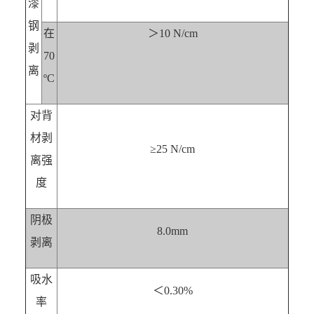
漆
钢
在
＞10 N/cm
剥
70
离
ºC
对背
材剥
≥25 N/cm
离强
度
阴极
8.0mm
剥离
吸水
＜0.30%
率