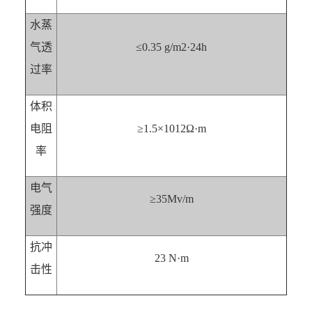
水蒸
气透
≤0.35 g/m2·24h
过率
体积
电阻
≥1.5×1012Ω·m
率
电气
≥35Mv/m
强度
抗冲
23 N·m
击性